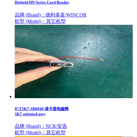
Diebold DN Series Card Reader
品牌 (Brand)：
德利多富/WINCOR
机型 (Model)：
其它机型
ICT3K7-3R6940 读卡器电磁阀
3K7 soleniod assy
品牌 (Brand)：
NCR/安迅
机型 (Model)：
其它机型