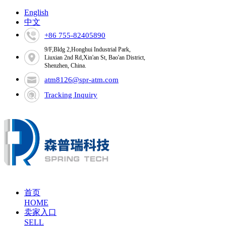
English
中文
+86 755-82405890
9/F,Bldg 2,Honghui Industrial Park,
Liuxian 2nd Rd,Xin'an St, Bao'an District,
Shenzhen, China.
atm8126@spr-atm.com
Tracking Inquiry
首页
HOME
卖家入口
SELL