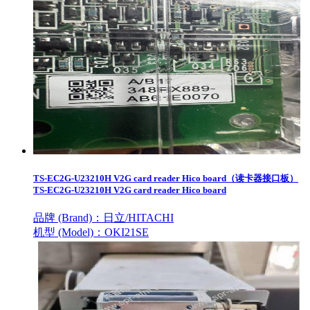
TS-EC2G-U23210H V2G card reader Hico board（读卡器接口板）
TS-EC2G-U23210H V2G card reader Hico board
品牌 (Brand)：
日立/HITACHI
机型 (Model)：
OKI21SE