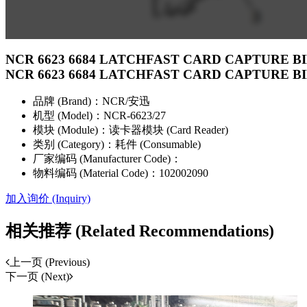
NCR 6623 6684 LATCHFAST CARD CAPTURE B
NCR 6623 6684 LATCHFAST CARD CAPTURE B
品牌 (Brand)：
NCR/安迅
机型 (Model)：
NCR-6623/27
模块 (Module)：
读卡器模块 (Card Reader)
类别 (Category)：
耗件 (Consumable)
厂家编码 (Manufacturer Code)：
物料编码 (Material Code)：
102002090
加入询价 (Inquiry)
相关推荐 (Related Recommendations)
上一页 (Previous)
下一页 (Next)